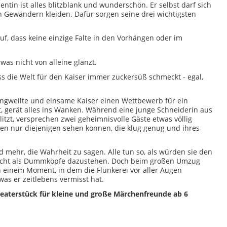
entin ist alles blitzblank und wunderschön. Er selbst darf sich
n Gewändern kleiden. Dafür sorgen seine drei wichtigsten
uf, dass keine einzige Falte in den Vorhängen oder im
, was nicht von alleine glänzt.
ss die Welt für den Kaiser immer zuckersüß schmeckt - egal,
angweilte und einsame Kaiser einen Wettbewerb für ein
, gerät alles ins Wanken. Während eine junge Schneiderin aus
litzt, versprechen zwei geheimnisvolle Gäste etwas völlig
en nur diejenigen sehen können, die klug genug und ihres
nd mehr, die Wahrheit zu sagen. Alle tun so, als würden sie den
icht als Dummköpfe dazustehen. Doch beim großen Umzug
n einem Moment, in dem die Flunkerei vor aller Augen
 was er zeitlebens vermisst hat.
eaterstück für kleine und große Märchenfreunde ab 6