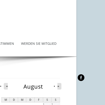
STIMMEN
WERDEN SIE MITGLIED
August
«
»
M
D
M
D
F
S
S
1
2