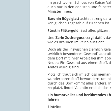
Im prachtvollen Schloss von Kaiser Val
auch nur in den edelsten und feinste
Ministerinnen:
Baronin Bügelglatt
achtet streng dara
königlichen Tagesablauf zu sehen ist.
Fürstin Flittergold
lässt alles glitzern
Und
Zarin Zuckerguss
sorgt dafür, da
wie es draußen im Reich aussieht.
Doch als der inzwischen ziemlich gel
„wirklich besonderes Gewand“ ausruft
dem Dorf mit ihrer Arbeit bei ihm abb
Neues: Ein Gewand aus einem Stoff, d
Amtes würdig sind.
Plötzlich traut sich im Schloss niema
wunderbaren Stoff bewundern, um n
durch das Dorf kommt alles anders. I
zerplatzt, findet Valentin endlich das,
Ein humorvolles und berührendes Th
Jahren
Eintritt: