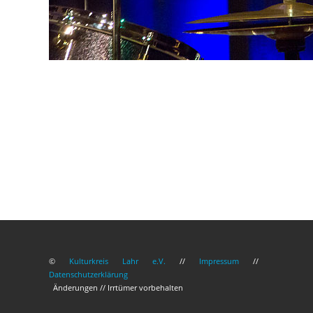
©
Kulturkreis Lahr e.V.
//
Impressum
//
Datenschutzerklärung
Änderungen // Irrtümer vorbehalten