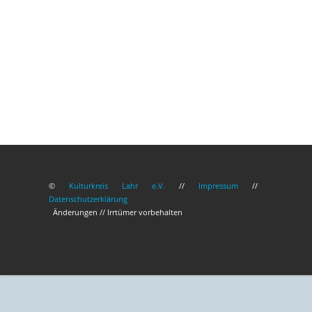
©
Kulturkreis Lahr e.V.
//
Impressum
//
Datenschutzerklärung
Änderungen // Irrtümer vorbehalten