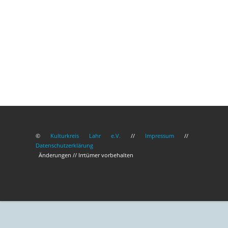
©
Kulturkreis Lahr e.V.
//
Impressum
//
Datenschutzerklärung
Änderungen // Irrtümer vorbehalten