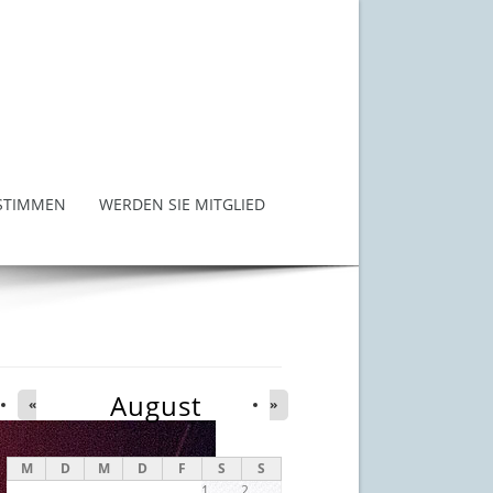
STIMMEN
WERDEN SIE MITGLIED
August
«
»
M
D
M
D
F
S
S
1
2