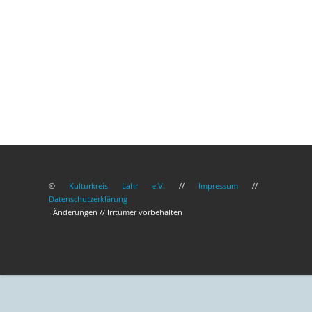
©
Kulturkreis Lahr e.V.
//
Impressum
//
Datenschutzerklärung
Änderungen // Irrtümer vorbehalten