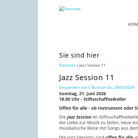
HOM
Sie sind hier
Startseite
» Jazz Session 11
Jazz Session 11
Gespeichert von
C-Buck
am Do, 28/03/2024 - 
Sonntag, 21. Juni 2026
18.00 Uhr - Stiftsschaffneikeller
Offen für alle - ob Instrument oder
Die
Jazz Session
im Stiftsschaffneikell
die Liebe zur Musik zu teilen, neue 
musikalische Reise mit Songs aus de
Die Jazz Sessions sind
offen für alle
, 