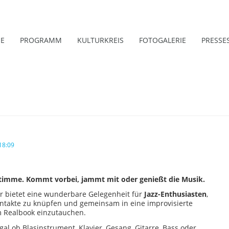
E
PROGRAMM
KULTURKREIS
FOTOGALERIE
PRESSE
18:09
 Stimme. Kommt vorbei, jammt mit oder genießt die Musik.
er bietet eine wunderbare Gelegenheit für
Jazz-Enthusiasten
,
Kontakte zu knüpfen und gemeinsam in eine improvisierte
m Realbook einzutauchen.
egal ob Blasinstrument, Klavier, Gesang, Gitarre, Bass oder