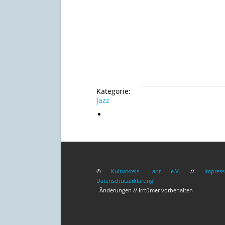
Kategorie:
Jazz
©
Kulturkreis Lahr e.V.
//
Impres
Datenschutzerklärung
Änderungen // Irrtümer vorbehalten