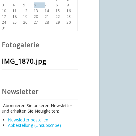
3
4
5
6
7
8
9
10
11
12
13
14
15
16
17
18
19
20
21
22
23
24
25
26
27
28
29
30
31
Fotogalerie
IMG_1870.jpg
Newsletter
Abonnieren Sie unseren Newsletter
und erhalten Sie Neuigkeiten:
Newsletter bestellen
Abbestellung (Unsubscribe)