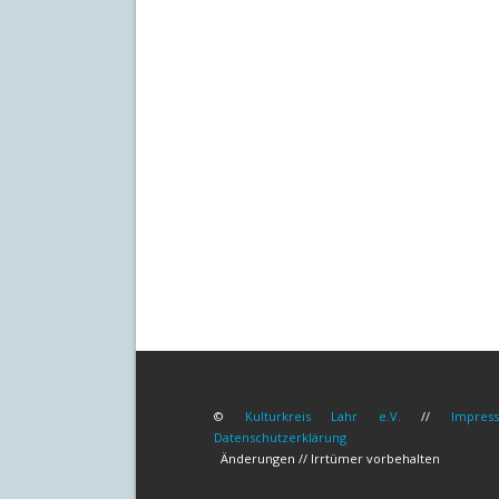
©
Kulturkreis Lahr e.V.
//
Impres
Datenschutzerklärung
Änderungen // Irrtümer vorbehalten