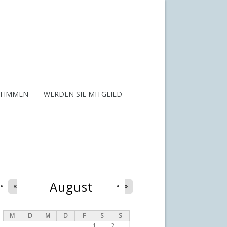
STIMMEN
WERDEN SIE MITGLIED
August
«
»
M
D
M
D
F
S
S
1
2