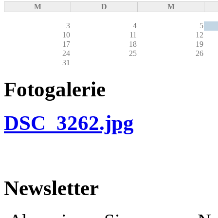
M
D
M
3
4
5
10
11
12
17
18
19
24
25
26
31
Fotogalerie
DSC_3262.jpg
Newsletter