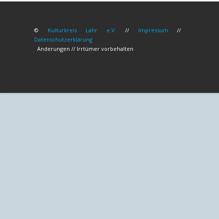
©
Kulturkreis Lahr e.V.
//
Impressum
//
Datenschutzerklärung
Änderungen // Irrtümer vorbehalten