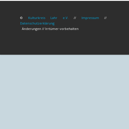
©
Kulturkreis Lahr e.V.
//
Impressum
//
Datenschutzerklärung
Änderungen // Irrtümer vorbehalten