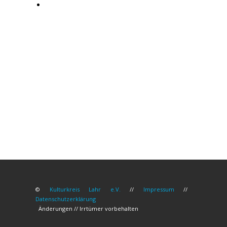
©
Kulturkreis Lahr e.V.
//
Impressum
//
Datenschutzerklärung
Änderungen // Irrtümer vorbehalten