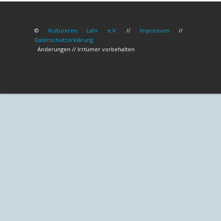
©
Kulturkreis Lahr e.V.
//
Impressum
//
Datenschutzerklärung
Änderungen // Irrtümer vorbehalten