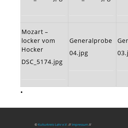
Mozart –
locker vom
Generalprobe
Ge
Hocker
04.jpg
03.
DSC_5174.jpg
©
Kulturkreis Lahr e.V.
//
Impressum
//